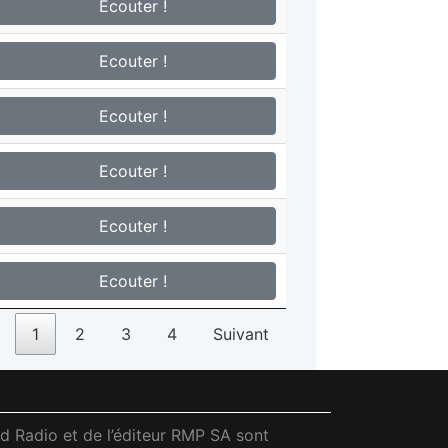
Ecouter !
Ecouter !
Ecouter !
Ecouter !
Ecouter !
Ecouter !
1
2
3
4
Suivant
ud Radio et de l’éditeur RMP SA sont