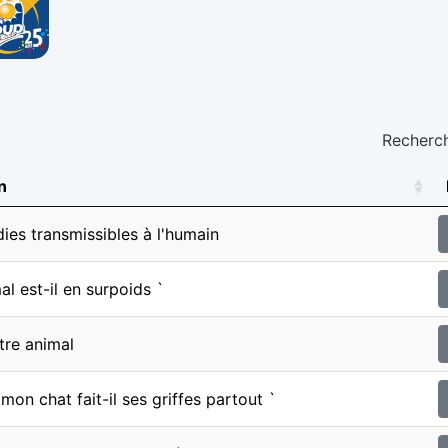
Recherch
n
ies transmissibles à l'humain
l est-il en surpoids `
tre animal
mon chat fait-il ses griffes partout `